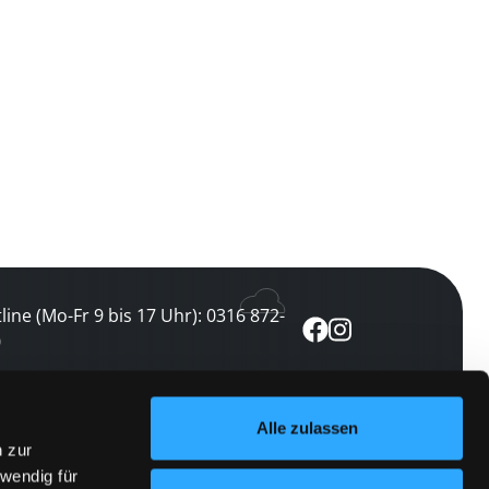
line (Mo-Fr 9 bis 17 Uhr): 0316 872-
0
ewsletter abonnieren
Alle zulassen
n zur
 keine Veranstaltung verpassen
wendig für