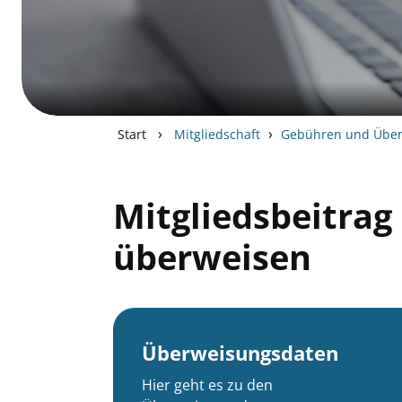
›
›
Start
Mitgliedschaft
Gebühren und Übe
Mitgliedsbeitra
überweisen
Überweisungsdaten
Hier geht es zu den