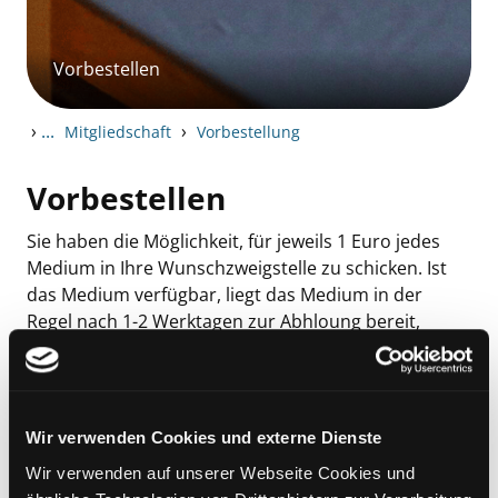
Vorbestellen
›
...
›
Mitgliedschaft
Vorbestellung
Vorbestellen
Sie haben die Möglichkeit, für jeweils 1 Euro jedes
Medium in Ihre Wunschzweigstelle zu schicken. Ist
das
Medium verfügbar, liegt das Medium in der
Regel nach 1-2 Werktagen zur Abhloung bereit,
darüber werden Sie per Mail informiert.
Bestellen Sie ein entliehenes Medium vor,
bekommen Sie eine Mail, sobald es für Sie bereitliegt.
Wir verwenden Cookies und externe Dienste
In beiden Fällen haben Sie eine Woche Zeit, das
Wir verwenden auf unserer Webseite Cookies und
Medium abzuholen.