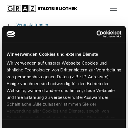
Zum Inhalt springen
›
...
Veranstaltungen
Wir verwenden Cookies und externe Dienste
Hotline (Mo-Fr 9 bis 17 Uhr): 0316 872-
Wir verwenden auf unserer Webseite Cookies und
800
ähnliche Technologien von Drittanbietern zur Verarbeitung
von personenbezogenen Daten (z.B.: IP-Adressen).
Mitgliedschaft
Einige von ihnen sind notwendig für den Betrieb der
Angebote
Webseite, während andere uns helfen, diese Webseite
und Ihre Erfahrung zu verbessern. Bei Auswahl der
LABUKA
Schaltfläche „Alle zulassen“ stimmen Sie der
[kju:b]
Verwendung aller Cookies und Dienste, sowohl von
Drittanbietern als auch den eigenen, zu. Bitte beachten
News
Sie, dass bei Verwendung von Diensten und Setzen von
Einwilligungsauswahl