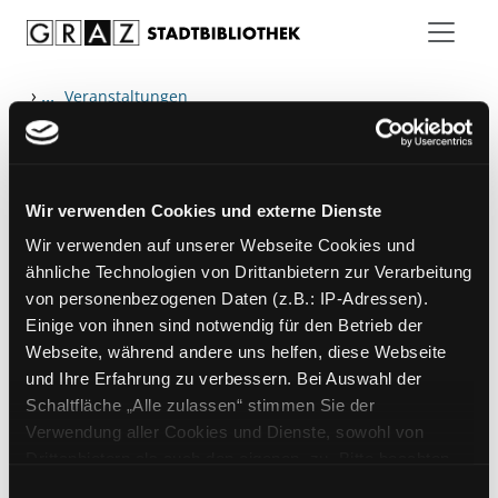
Zum Inhalt springen
›
...
Veranstaltungen
Wir verwenden Cookies und externe Dienste
Hotline (Mo-Fr 9 bis 17 Uhr): 0316 872-
Wir verwenden auf unserer Webseite Cookies und
800
ähnliche Technologien von Drittanbietern zur Verarbeitung
von personenbezogenen Daten (z.B.: IP-Adressen).
Mitgliedschaft
Einige von ihnen sind notwendig für den Betrieb der
Angebote
Webseite, während andere uns helfen, diese Webseite
und Ihre Erfahrung zu verbessern. Bei Auswahl der
LABUKA
Schaltfläche „Alle zulassen“ stimmen Sie der
[kju:b]
Verwendung aller Cookies und Dienste, sowohl von
Drittanbietern als auch den eigenen, zu. Bitte beachten
News
Sie, dass bei Verwendung von Diensten und Setzen von
Einwilligungsauswahl