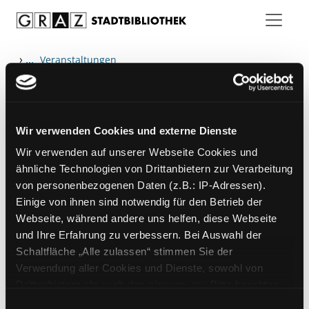
Zum Inhalt springen
›
...
Veranstaltungen
Wir verwenden Cookies und externe Dienste
Hotline (Mo-Fr 9 bis 17 Uhr): 0316 872-
Wir verwenden auf unserer Webseite Cookies und
800
ähnliche Technologien von Drittanbietern zur Verarbeitung
von personenbezogenen Daten (z.B.: IP-Adressen).
Mitgliedschaft
Einige von ihnen sind notwendig für den Betrieb der
Angebote
Webseite, während andere uns helfen, diese Webseite
und Ihre Erfahrung zu verbessern. Bei Auswahl der
LABUKA
Schaltfläche „Alle zulassen“ stimmen Sie der
[kju:b]
Verwendung aller Cookies und Dienste, sowohl von
Drittanbietern als auch den eigenen, zu. Bitte beachten
News
Sie, dass bei Verwendung von Diensten und Setzen von
Einwilligungsauswahl