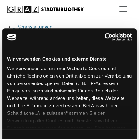
Zum Inhalt springen
›
...
Veranstaltungen
Wir verwenden Cookies und externe Dienste
Hotline (Mo-Fr 9 bis 17 Uhr): 0316 872-
Wir verwenden auf unserer Webseite Cookies und
800
ähnliche Technologien von Drittanbietern zur Verarbeitung
von personenbezogenen Daten (z.B.: IP-Adressen).
Mitgliedschaft
Einige von ihnen sind notwendig für den Betrieb der
Angebote
Webseite, während andere uns helfen, diese Webseite
und Ihre Erfahrung zu verbessern. Bei Auswahl der
LABUKA
Schaltfläche „Alle zulassen“ stimmen Sie der
[kju:b]
Verwendung aller Cookies und Dienste, sowohl von
Drittanbietern als auch den eigenen, zu. Bitte beachten
News
Sie, dass bei Verwendung von Diensten und Setzen von
Einwilligungsauswahl