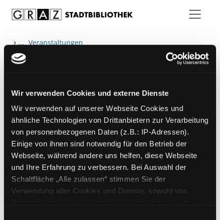
Zum Inhalt springen
›
...
Veranstaltungen
Wir verwenden Cookies und externe Dienste
Hotline (Mo-Fr 9 bis 17 Uhr): 0316 872-
Wir verwenden auf unserer Webseite Cookies und
800
ähnliche Technologien von Drittanbietern zur Verarbeitung
von personenbezogenen Daten (z.B.: IP-Adressen).
Mitgliedschaft
Einige von ihnen sind notwendig für den Betrieb der
Angebote
Webseite, während andere uns helfen, diese Webseite
und Ihre Erfahrung zu verbessern. Bei Auswahl der
LABUKA
Schaltfläche „Alle zulassen“ stimmen Sie der
[kju:b]
Verwendung aller Cookies und Dienste, sowohl von
Drittanbietern als auch den eigenen, zu. Bitte beachten
News
Sie, dass bei Verwendung von Diensten und Setzen von
Einwilligungsauswahl