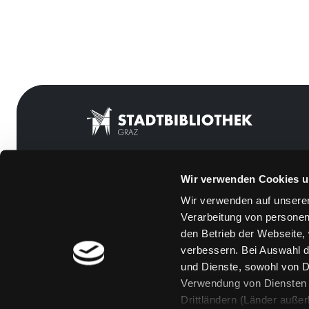
Wir verwenden Cookies u
Mitgliedschaft
Feedback
Wir verwenden auf unserer
Angebote
Kontakt
Verarbeitung von personen
LABUKA
Über uns
den Betrieb der Webseite,
verbessern. Bei Auswahl d
[kju:b]
Jobs
und Dienste, sowohl von Dr
News
Medienwunsch
Verwendung von Diensten u
Drittländern (Länder auße
Veranstaltungen
FAQs