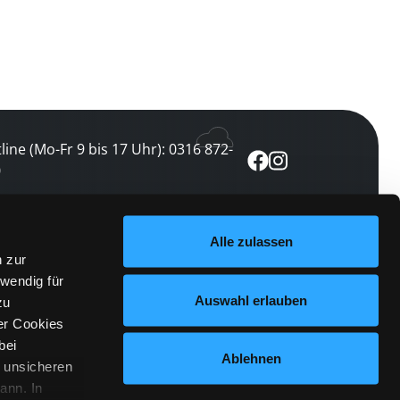
line (Mo-Fr 9 bis 17 Uhr): 0316 872-
0
ewsletter abonnieren
Alle zulassen
n zur
 keine Veranstaltung verpassen
wendig für
etzt abonnieren
Auswahl erlauben
zu
er Cookies
bei
Ablehnen
n unsicheren
ann. In