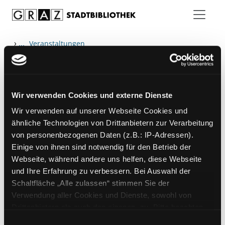
Zum Inhalt springen
›
...
Veranstaltungen
Wir verwenden Cookies und externe Dienste
Hotline (Mo-Fr 9 bis 17 Uhr): 0316 872-
Wir verwenden auf unserer Webseite Cookies und
800
ähnliche Technologien von Drittanbietern zur Verarbeitung
von personenbezogenen Daten (z.B.: IP-Adressen).
Mitgliedschaft
Einige von ihnen sind notwendig für den Betrieb der
Angebote
Webseite, während andere uns helfen, diese Webseite
und Ihre Erfahrung zu verbessern. Bei Auswahl der
LABUKA
Schaltfläche „Alle zulassen“ stimmen Sie der
[kju:b]
Verwendung aller Cookies und Dienste, sowohl von
Drittanbietern als auch den eigenen, zu. Bitte beachten
News
Sie, dass bei Verwendung von Diensten und Setzen von
Einwilligungsauswahl