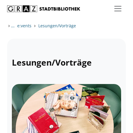
Zum Inhalt springen
›
...
›
e:vents
Lesungen/Vorträge
Lesungen/Vorträge