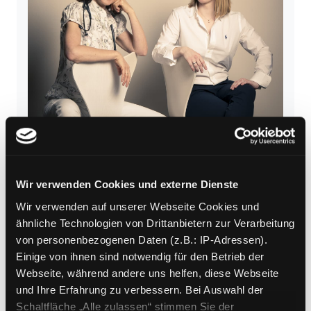
© Christian Jungwirth
Wir verwenden Cookies und externe Dienste
30.09.2026
GESUNDHEITSREIHE
Wir verwenden auf unserer Webseite Cookies und
ähnliche Technologien von Drittanbietern zur Verarbeitung
"GESUNDHEIT UND LEBEN":
von personenbezogenen Daten (z.B.: IP-Adressen).
Der Code zum Jungbleiben –
Einige von ihnen sind notwendig für den Betrieb der
gesund altern verstehen und
Webseite, während andere uns helfen, diese Webseite
gestalten
und Ihre Erfahrung zu verbessern. Bei Auswahl der
Schaltfläche „Alle zulassen“ stimmen Sie der