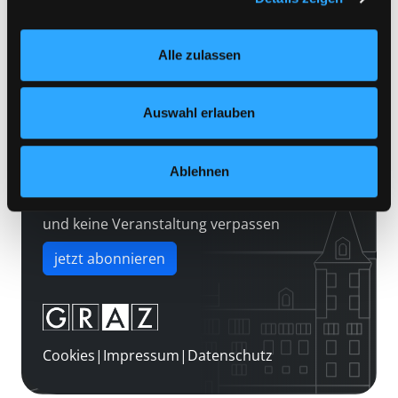
Kontakt
Einstellungen“ unter dem Button links unten oder im
Über uns
Footer unter „Cookies“ die gesetzte Zustimmung
Alle zulassen
jederzeit widerrufen und Ihre Einstellungen verändern.
Jobs
Nähere Informationen finden Sie in unserer
Medienwunsch
Datenschutzerklärung
und in unserem
Impressum
.
Auswahl erlauben
FAQs
Überweisungsdaten
Ablehnen
Newsletter abonnieren
und keine Veranstaltung verpassen
jetzt abonnieren
Cookies
|
Impressum
|
Datenschutz