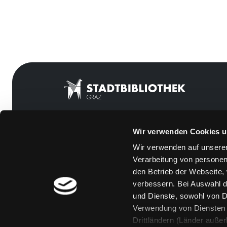
Wir verwenden Cookies u
Mitgliedschaft
Feedback
Wir verwenden auf unserer
Angebote
Kontakt
Verarbeitung von personen
LABUKA
Über uns
den Betrieb der Webseite,
verbessern. Bei Auswahl d
[kju:b]
Jobs
und Dienste, sowohl von Dr
News
Medienwunsch
Verwendung von Diensten u
Drittländern (Länder auße
Veranstaltungen
FAQs