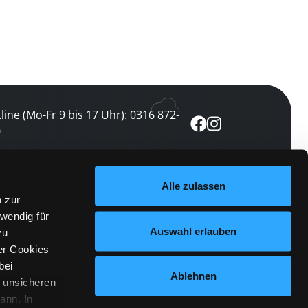
line (Mo-Fr 9 bis 17 Uhr): 0316 872-
0
ewsletter abonnieren
Alle zulassen
n zur
 keine Veranstaltung verpassen
wendig für
etzt abonnieren
Auswahl erlauben
zu
er Cookies
bei
Ablehnen
n unsicheren
ann. In