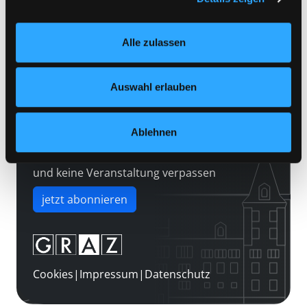
Kontakt
Einstellungen“ unter dem Button links unten oder im
Über uns
Footer unter „Cookies“ die gesetzte Zustimmung
Alle zulassen
jederzeit widerrufen und Ihre Einstellungen verändern.
Jobs
Nähere Informationen finden Sie in unserer
Medienwunsch
Datenschutzerklärung
und in unserem
Impressum
.
Auswahl erlauben
FAQs
Überweisungsdaten
Ablehnen
Newsletter abonnieren
und keine Veranstaltung verpassen
jetzt abonnieren
Cookies
|
Impressum
|
Datenschutz