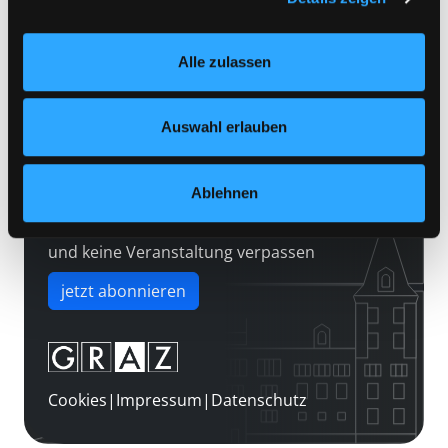
Kontakt
Einstellungen“ unter dem Button links unten oder im
Über uns
Footer unter „Cookies“ die gesetzte Zustimmung
Alle zulassen
jederzeit widerrufen und Ihre Einstellungen verändern.
Jobs
Nähere Informationen finden Sie in unserer
Medienwunsch
Datenschutzerklärung
und in unserem
Impressum
.
Auswahl erlauben
FAQs
Überweisungsdaten
Ablehnen
Newsletter abonnieren
und keine Veranstaltung verpassen
jetzt abonnieren
Cookies
|
Impressum
|
Datenschutz