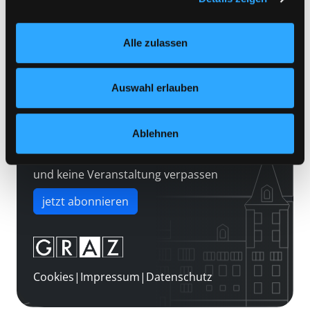
Kontakt
Einstellungen“ unter dem Button links unten oder im
Über uns
Footer unter „Cookies“ die gesetzte Zustimmung
Alle zulassen
jederzeit widerrufen und Ihre Einstellungen verändern.
Jobs
Nähere Informationen finden Sie in unserer
Medienwunsch
Datenschutzerklärung
und in unserem
Impressum
.
Auswahl erlauben
FAQs
Überweisungsdaten
Ablehnen
Newsletter abonnieren
und keine Veranstaltung verpassen
jetzt abonnieren
Cookies
|
Impressum
|
Datenschutz