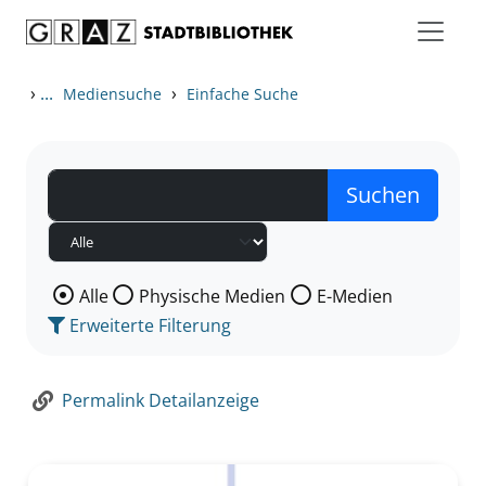
Zum Inhalt springen
Zur Detailanzeige springen
›
...
›
Mediensuche
Einfache Suche
Wählen Sie die Medienart nach der Sie suchen wollen
Alle
Physische Medien
E-Medien
Erweiterte Filterung
Permalink Detailanzeige