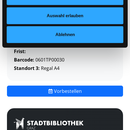
Zweigstelle:
Themenpaket-Service
Nähere Informationen finden Sie in unserer
Signatur:
MEI
Datenschutzerklärung
und in unserem
Impressum
.
Auswahl erlauben
Standort 2:
Depot
Status:
Verfügbar
Vorbestellungen:
0
Ablehnen
Mediengruppe:
Themenpaket
Frist:
Barcode:
0601TP00030
Standort 3:
Regal A4
Vorbestellen