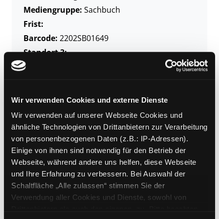
Mediengruppe:
Sachbuch
Frist:
Barcode:
2202SB01649
Standort 3:
Zweigstelle:
Nord - Geidorf
Wir verwenden Cookies und externe Dienste
Signatur:
VS.T JEL
Wir verwenden auf unserer Webseite Cookies und
ähnliche Technologien von Drittanbietern zur Verarbeitung
Standort 2:
Ausleihe
von personenbezogenen Daten (z.B.: IP-Adressen).
Status:
Verfügbar
Einige von ihnen sind notwendig für den Betrieb der
Vorbestellungen:
0
Webseite, während andere uns helfen, diese Webseite
Mediengruppe:
Sachbuch
und Ihre Erfahrung zu verbessern. Bei Auswahl der
Frist:
Schaltfläche „Alle zulassen“ stimmen Sie der
Verwendung aller Cookies und Dienste, sowohl von
Barcode:
2208SB02584
Drittanbietern als auch den eigenen, zu. Bitte beachten
Standort 3: