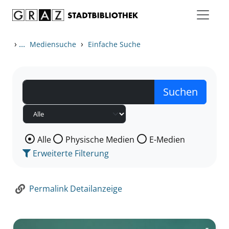
Zum Inhalt springen
Zur Detailanzeige springen
›
...
›
Mediensuche
Einfache Suche
Wählen Sie die Medienart nach der Sie suchen wollen
Alle
Physische Medien
E-Medien
Erweiterte Filterung
Permalink Detailanzeige