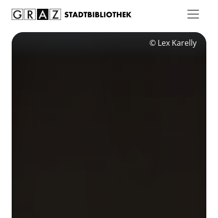
Zum Inhalt springen
© Lex Karelly
© Rido