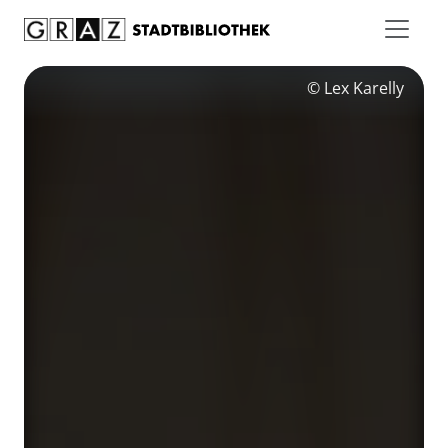
Zum Inhalt springen
© Lex Karelly
© Rido