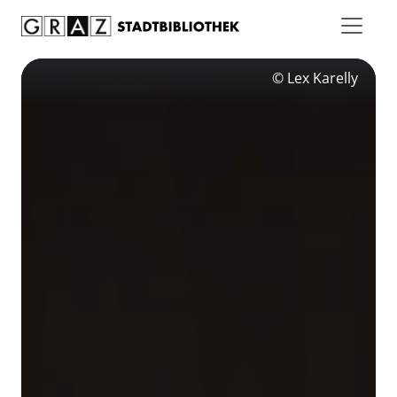
Zum Inhalt springen
© Lex Karelly
© Rido